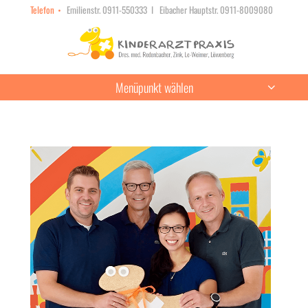
Telefon
Emilienstr. 0911-550333
I Eibacher Hauptstr. 0911-8009080
Menüpunkt wählen